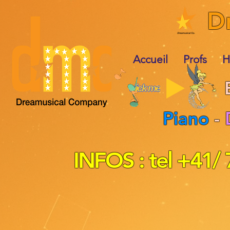
D
Accueil
Profs
H
E
click me
Piano
-
INFOS : tel +41/