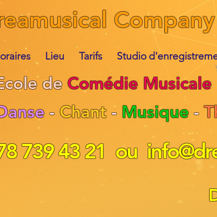
reamusical Company
oraires
Lieu
Tarifs
Studio d'enregistrem
cole de
Comédie Musicale
Danse
-
Chant
-
Musique
-
T
 78 739 43 21 ou
info@dr