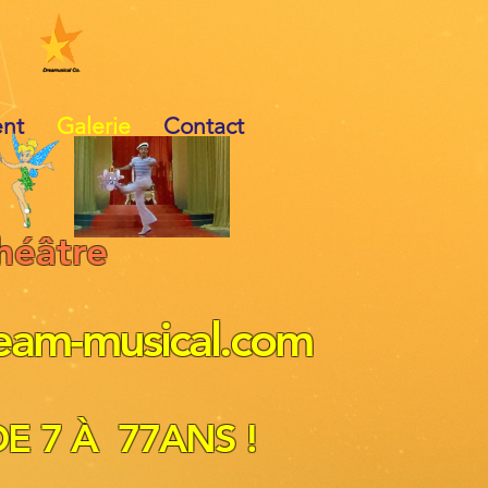
ent
Galerie
Contact
héâtre
eam-musical.com
DE 7 À 77ANS !