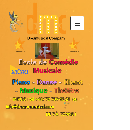
Ecole de
Comédie
Musicale
click me
Piano
-
Danse
-
Chant
-
Musique
-
Théâtre
INFOS : tel +41/
78 739 43 21
ou
info@dream-musical.com
DE 7 À 77ANS !